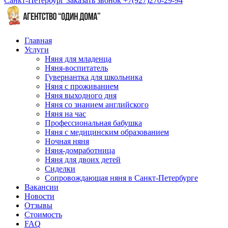
Санкт-Петербург
Заказать звонок
+7(927)270-29-94
Главная
Услуги
Няня для младенца
Няня-воспитатель
Гувернантка для школьника
Няня с проживанием
Няня выходного дня
Няня со знанием английского
Няня на час
Профессиональная бабушка
Няня с медицинским образованием
Ночная няня
Няня-домработница
Няня для двоих детей
Сиделки
Сопровождающая няня в Санкт-Петербурге
Вакансии
Новости
Отзывы
Стоимость
FAQ