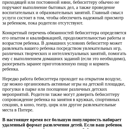
приходящей или постоянной няни, бебиситтеру обычно не
поручают выполнение бытовых дел, а также проведение
воспитательных и образовательных занятий. Главный смысл
услуги состоит в том, чтобы обеспечить надежный присмотр
за ребенком, пока родители отсутствуют.
Конкретный перечень обязанностей бебиситтера определяется
его опытом и квалификацией, продолжительностью работы и
возрастом ребенка. В домашних условиях бебиситтер может
развлекать вашего ребенка посредством увлекательных игр,
различных творческих и интеллектуальных занятий, помогать
ему с выполнением домашних заданий (если это необходимо),
разогревать заранее приготовленную пищу и кормить
ребенка.
Нередко работа бебиситтера проходит на открытом воздухе,
где можно организовать активные игры на детской площадке,
прогулки в парке или посещение различных детских
мероприятий. Родители также могут доверить бебиситтеру
сопровождение ребенка на занятия в кружках, спортивных
секциях, в кино, театр, цирк или другие развлекательные
места в Питере.
В настоящее время все большую популярность набирает
удаленный формат развлечения детей. Если ваш ребенок