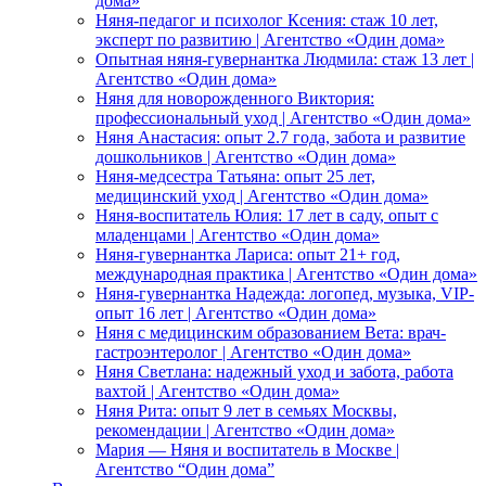
дома»
Няня-педагог и психолог Ксения: стаж 10 лет,
эксперт по развитию | Агентство «Один дома»
Опытная няня-гувернантка Людмила: стаж 13 лет |
Агентство «Один дома»
Няня для новорожденного Виктория:
профессиональный уход | Агентство «Один дома»
Няня Анастасия: опыт 2.7 года, забота и развитие
дошкольников | Агентство «Один дома»
Няня-медсестра Татьяна: опыт 25 лет,
медицинский уход | Агентство «Один дома»
Няня-воспитатель Юлия: 17 лет в саду, опыт с
младенцами | Агентство «Один дома»
Няня-гувернантка Лариса: опыт 21+ год,
международная практика | Агентство «Один дома»
Няня-гувернантка Надежда: логопед, музыка, VIP-
опыт 16 лет | Агентство «Один дома»
Няня с медицинским образованием Вета: врач-
гастроэнтеролог | Агентство «Один дома»
Няня Светлана: надежный уход и забота, работа
вахтой | Агентство «Один дома»
Няня Рита: опыт 9 лет в семьях Москвы,
рекомендации | Агентство «Один дома»
Мария — Няня и воспитатель в Москве |
Агентство “Один дома”