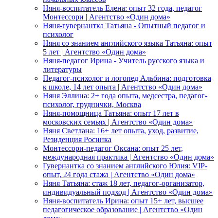
Няня-воспитатель Елена: опыт 32 года, педагог
Монтессори | Агентство «Один дома»
Няня-гувернантка Татьяна - Опытный педагог и
психолог
Няня со знанием английского языка Татьяна: опыт
5 лет | Агентство «Один дома»
Няня-педагог Ирина - Учитель русского языка и
литературы
Педагог-психолог и логопед Альбина: подготовка
к школе, 14 лет опыта | Агентство «Один дома»
Няня Эллина: 2+ года опыта, медсестра, педагог-
психолог, груднички, Москва
Няня-помощница Татьяна: опыт 17 лет в
московских семьях | Агентство «Один дома»
Няня Светлана: 16+ лет опыта, уход, развитие,
Резиденция Росинка
Монтессори-педагог Оксана: опыт 25 лет,
международная практика | Агентство «Один дома»
Гувернантка со знанием английского Юлия: VIP-
опыт, 24 года стажа | Агентство «Один дома»
Няня Татьяна: стаж 18 лет, педагог-организатор,
индивидуальный подход | Агентство «Один дома»
Няня-воспитатель Ирина: опыт 15+ лет, высшее
педагогическое образование | Агентство «Один