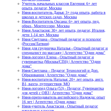
Учитель начальных классов Евгения: 6+ лет
опыта, педагог, Москва
Няня-воспитатель Дарья: 3+ года опыта, работа в
школах и детских садах, Москва
Няня-Воспитатель Оксана: 6+ лет опыта, пед.
образ., Монтессори, Москва
Няня Анастасия: 30+ лет опыта, педагог, Италия,
дети 1-14 лет, Москва
Няня Светлана - Опытный педагог и психолог
(Россия/Латвия)
Няня для грудничка Наталья - Опытный педагог и
специалист по массажу | Агентство "Один дома"
Няня-логопед Елена - Опытный педагог и
гувернантка (Москва/СПб) | Агентство "Один
дома"
Няня Светлана – Педагог Технологий и Доп.
Образования | Агентство "Один дома"
Няня-воспитатель Наталья: 20+ лет опыта, англ.
B1, вахта, путешествия, МО
Няня-логопед Ольга (53) - Педагог, Гувернантка
для детей с ОВЗ | Агентство "Один дома"
Няня-преподаватель английского Надежда: опыт
16 лет | Агентство «Один дома»
Няня-учитель Анастасия - Опытный педагог
начальных классов