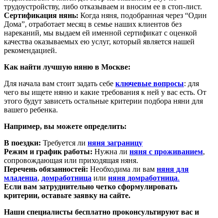
трудоустройству, либо отказываем и вносим ее в стоп-лист.
Сертификация нянь:
Когда няня, подобранная через “Один
Дома”, отработает месяц в семье наших клиентов без
нареканий, мы выдаем ей именной сертификат с оценкой
качества оказываемых ею услуг, который является нашей
рекомендацией.
Как найти лучшую няню в Москве:
Для начала вам стоит задать себе
ключевые вопросы
: для
чего вы ищете няню и какие требования к ней у вас есть. От
этого будут зависеть остальные критерии подбора няни для
вашего ребенка.
Например, вы можете определить:
В поездки:
Требуется ли
няня заграницу
Режим и график работы:
Нужна ли
няня с проживанием
,
сопровождающая или приходящая няня.
Перечень обязанностей:
Необходима ли вам
няня для
младенца
,
домработница
или
няня домработница
.
Если вам затруднительно четко сформулировать
критерии, оставьте заявку на сайте.
Наши специалисты бесплатно проконсультируют вас и