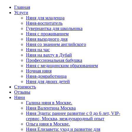
Главная
Услуги
Няня для младенца
Няня-воспитатель
Гувернантка для школьника
Няня с проживанием
Няня выходного дня
Няня со знанием английского
Няня на час
Няня на вахту в Дубай
Профессиональная бабушка
Няня с медицинским образованием
Ночная няня
Няня-домработница
Няня для двоих детей
Стоимость
Отзывы
Няни
Галина няня в Москве.
Няня Валентина Москва
Няня Эдита: раннее развитие с 0 до 6 лет, VIP-
сервис, Москва, международный опыт
Ольга няня в Москве.
Няня Елизавета: уход и развитие для