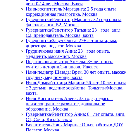
дети 0-14 лет, Москва, Вахта
Няня-воспитатель Маргарита: 2.5 года опыта,
коррекционная педагогика, Москва
Гувернантка/Репетитор Марина : 32 года опыта,
филолог, англ. B2, Москва
Гувернантка/Репетитор Татьяна: 23+ года, англ.
C2, преподаватель, Москва, вахта
Гувернантка/Завуч Ольга: 27+ лет опыта, зам.
директора, педагог, Москва
Грудничковая няня Анна: 23+ года опыта,
мед.центр, массажист, Москва
Педагог-организатор Анжела: 8+ лет опыта,
учитель истории/финансов, Ижевск
Няня-педиатр Шазада: Врач, 30 лет опыта, массаж
грудных, мед.помощь, вахта
Няня-Домработница Марина: 56 лет, 10 лет опыта
с 3 детьми, ведение хозяйства, Тольятти/Москва,
вахта.
Няня-Воспитатель Алена: 33 года, педагог-
психолог, раннее развитие, дошкольное
образование, Москва
Гувернантка/Репетитор Анна: 8+ лет опыта, англ.
C1, Сочи, Китай, вахта
Воспитатель/Няня Марина: Опыт работы в ДОУ,
Педагог, Москва