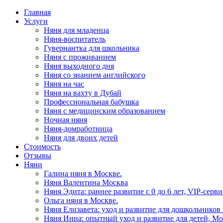
Главная
Услуги
Няня для младенца
Няня-воспитатель
Гувернантка для школьника
Няня с проживанием
Няня выходного дня
Няня со знанием английского
Няня на час
Няня на вахту в Дубай
Профессиональная бабушка
Няня с медицинским образованием
Ночная няня
Няня-домработница
Няня для двоих детей
Стоимость
Отзывы
Няни
Галина няня в Москве.
Няня Валентина Москва
Няня Эдита: раннее развитие с 0 до 6 лет, VIP-сер
Ольга няня в Москве.
Няня Елизавета: уход и развитие для дошкольников
Няня Инна: опытный уход и развитие для детей, Мо