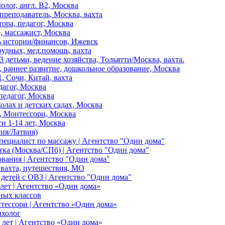
олог, англ. B2, Москва
 преподаватель, Москва, вахта
тора, педагог, Москва
р, массажист, Москва
ь истории/финансов, Ижевск
рудных, мед.помощь, вахта
 детьми, ведение хозяйства, Тольятти/Москва, вахта.
, раннее развитие, дошкольное образование, Москва
, Сочи, Китай, вахта
дагог, Москва
педагог, Москва
колах и детских садах, Москва
., Монтессори, Москва
ти 1-14 лет, Москва
ия/Латвия)
пециалист по массажу | Агентство "Один дома"
тка (Москва/СПб) | Агентство "Один дома"
ования | Агентство "Один дома"
, вахта, путешествия, МО
я детей с ОВЗ | Агентство "Один дома"
лет | Агентство «Один дома»
ных классов
нтессори | Агентство «Один дома»
ихолог
 лет | Агентство «Один дома»