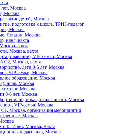
ахта
 лет, Москва
т, Москва
 развитие детей, Москва
витие, подготовка к школе, ТРИЗ-педагог
ория, Москва
ые, Лондон, Москва
р, няня, вахта
 Москва, вахта
сти, Москва, вахта
орта (плавание), VIP-семьи, Москва
й C2, Москва, вахта
ворчество, дети 0-6 лет, Москва
лог, VIP-семьи, Москва
льное образование, Москва
2), няня, Москва
-психолог, Москва
ти 0-6 лет, Москва
фортепиано, вокал, итальянский, Москва
 спорт, VIP-семьи, Москва
л. C1, Москва, организация мероприятий
рожденные, Москва
 Москва
ети 0-14 лет, Москва, Вахта
екционная педагогика, Москва