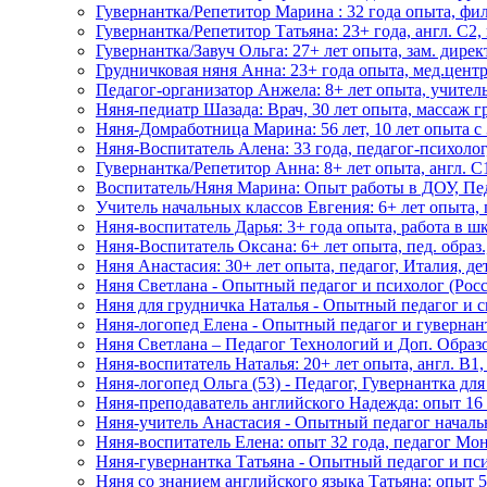
Гувернантка/Репетитор Марина : 32 года опыта, фил
Гувернантка/Репетитор Татьяна: 23+ года, англ. C2,
Гувернантка/Завуч Ольга: 27+ лет опыта, зам. дирек
Грудничковая няня Анна: 23+ года опыта, мед.цент
Педагог-организатор Анжела: 8+ лет опыта, учител
Няня-педиатр Шазада: Врач, 30 лет опыта, массаж г
Няня-Домработница Марина: 56 лет, 10 лет опыта с 3
Няня-Воспитатель Алена: 33 года, педагог-психолог
Гувернантка/Репетитор Анна: 8+ лет опыта, англ. C1
Воспитатель/Няня Марина: Опыт работы в ДОУ, Пе
Учитель начальных классов Евгения: 6+ лет опыта, 
Няня-воспитатель Дарья: 3+ года опыта, работа в ш
Няня-Воспитатель Оксана: 6+ лет опыта, пед. образ
Няня Анастасия: 30+ лет опыта, педагог, Италия, де
Няня Светлана - Опытный педагог и психолог (Росс
Няня для грудничка Наталья - Опытный педагог и с
Няня-логопед Елена - Опытный педагог и гувернан
Няня Светлана – Педагог Технологий и Доп. Образ
Няня-воспитатель Наталья: 20+ лет опыта, англ. B1
Няня-логопед Ольга (53) - Педагог, Гувернантка дл
Няня-преподаватель английского Надежда: опыт 16 
Няня-учитель Анастасия - Опытный педагог началь
Няня-воспитатель Елена: опыт 32 года, педагог Мо
Няня-гувернантка Татьяна - Опытный педагог и пс
Няня со знанием английского языка Татьяна: опыт 5