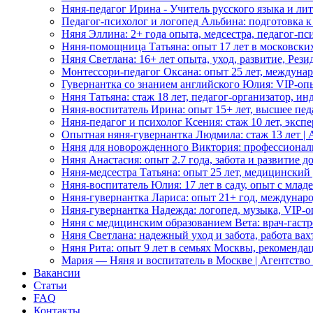
Няня-педагог Ирина - Учитель русского языка и ли
Педагог-психолог и логопед Альбина: подготовка к
Няня Эллина: 2+ года опыта, медсестра, педагог-пс
Няня-помощница Татьяна: опыт 17 лет в московских
Няня Светлана: 16+ лет опыта, уход, развитие, Рез
Монтессори-педагог Оксана: опыт 25 лет, междунар
Гувернантка со знанием английского Юлия: VIP-опы
Няня Татьяна: стаж 18 лет, педагог-организатор, 
Няня-воспитатель Ирина: опыт 15+ лет, высшее пед
Няня-педагог и психолог Ксения: стаж 10 лет, эксп
Опытная няня-гувернантка Людмила: стаж 13 лет |
Няня для новорожденного Виктория: профессионал
Няня Анастасия: опыт 2.7 года, забота и развитие 
Няня-медсестра Татьяна: опыт 25 лет, медицинский
Няня-воспитатель Юлия: 17 лет в саду, опыт с мла
Няня-гувернантка Лариса: опыт 21+ год, междунаро
Няня-гувернантка Надежда: логопед, музыка, VIP-о
Няня с медицинским образованием Вета: врач-гастр
Няня Светлана: надежный уход и забота, работа ва
Няня Рита: опыт 9 лет в семьях Москвы, рекоменда
Мария — Няня и воспитатель в Москве | Агентство
Вакансии
Статьи
FAQ
Контакты