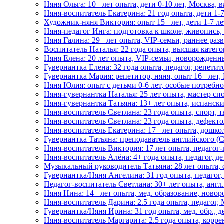
Няня Ольга: 10+ лет опыта, дети 0-10 лет, Москва, в
Няня-воспитатель Екатерина: 21 год опыта, дети 1-7
Художник-няня Виктория: опыт 15+ лет, дети 1-7 ле
Няня-педагог Инга: подготовка к школе, живопись,
Няня Галина: 29+ лет опыта, VIP-семьи, раннее раз
Воспитатель Наталья: 22 года опыта, высшая катег
Няня Елена: 20 лет опыта, VIP-семьи, новорожденн
Гувернантка Елена: 32 года опыта, педагог, репетито
Гувернантка Мария: репетитор, няня, опыт 16+ лет,
Няня Юлия: опыт с детьми 0-6 лет, особые потребно
Няня-гувернантка Наталья: 25 лет опыта, мастер сп
Няня-гувернантка Татьяна: 13+ лет опыта, испански
Няня-воспитатель Светлана: 23 года опыта, спорт, т
Няня-воспитатель Светлана: 23 года опыта, дефекто
Няня-воспитатель Екатерина: 17+ лет опыта, дошко
Гувернантка Татьяна: преподаватель английского (C
Няня-воспитатель Виктория: 17 лет опыта, педагог
Няня-воспитатель Алёна: 4+ года опыта, педагог, де
Музыкальный руководитель Татьяна: 28 лет опыта, 
Гувернантка/Няня Ангелина: 31 год опыта, педагог,
Педагог-воспитатель Светлана: 30+ лет опыта, анг
Няня Нина: 14+ лет опыта, мед. образование, ново
Няня-воспитатель Дарина: 2.5 года опыта, педагог,
Гувернантка/Няня Ирина: 31 год опыта, мед. обр., д
Няня-воспитатель Маргарита: 2.5 года опыта, корр