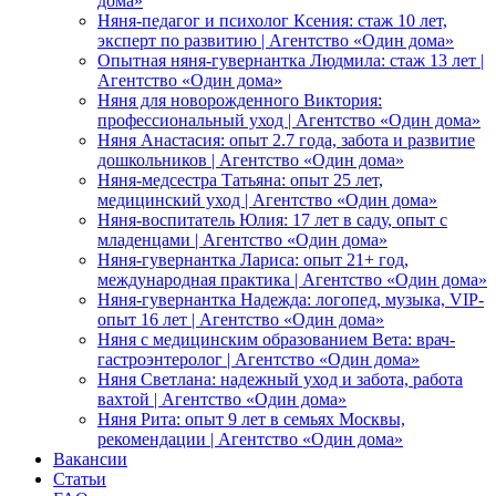
дома»
Няня-педагог и психолог Ксения: стаж 10 лет,
эксперт по развитию | Агентство «Один дома»
Опытная няня-гувернантка Людмила: стаж 13 лет |
Агентство «Один дома»
Няня для новорожденного Виктория:
профессиональный уход | Агентство «Один дома»
Няня Анастасия: опыт 2.7 года, забота и развитие
дошкольников | Агентство «Один дома»
Няня-медсестра Татьяна: опыт 25 лет,
медицинский уход | Агентство «Один дома»
Няня-воспитатель Юлия: 17 лет в саду, опыт с
младенцами | Агентство «Один дома»
Няня-гувернантка Лариса: опыт 21+ год,
международная практика | Агентство «Один дома»
Няня-гувернантка Надежда: логопед, музыка, VIP-
опыт 16 лет | Агентство «Один дома»
Няня с медицинским образованием Вета: врач-
гастроэнтеролог | Агентство «Один дома»
Няня Светлана: надежный уход и забота, работа
вахтой | Агентство «Один дома»
Няня Рита: опыт 9 лет в семьях Москвы,
рекомендации | Агентство «Один дома»
Вакансии
Статьи