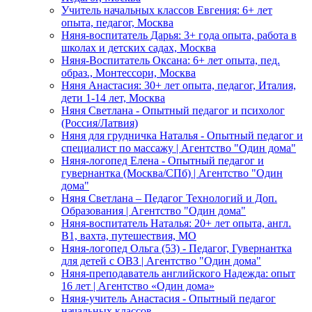
Учитель начальных классов Евгения: 6+ лет
опыта, педагог, Москва
Няня-воспитатель Дарья: 3+ года опыта, работа в
школах и детских садах, Москва
Няня-Воспитатель Оксана: 6+ лет опыта, пед.
образ., Монтессори, Москва
Няня Анастасия: 30+ лет опыта, педагог, Италия,
дети 1-14 лет, Москва
Няня Светлана - Опытный педагог и психолог
(Россия/Латвия)
Няня для грудничка Наталья - Опытный педагог и
специалист по массажу | Агентство "Один дома"
Няня-логопед Елена - Опытный педагог и
гувернантка (Москва/СПб) | Агентство "Один
дома"
Няня Светлана – Педагог Технологий и Доп.
Образования | Агентство "Один дома"
Няня-воспитатель Наталья: 20+ лет опыта, англ.
B1, вахта, путешествия, МО
Няня-логопед Ольга (53) - Педагог, Гувернантка
для детей с ОВЗ | Агентство "Один дома"
Няня-преподаватель английского Надежда: опыт
16 лет | Агентство «Один дома»
Няня-учитель Анастасия - Опытный педагог
начальных классов