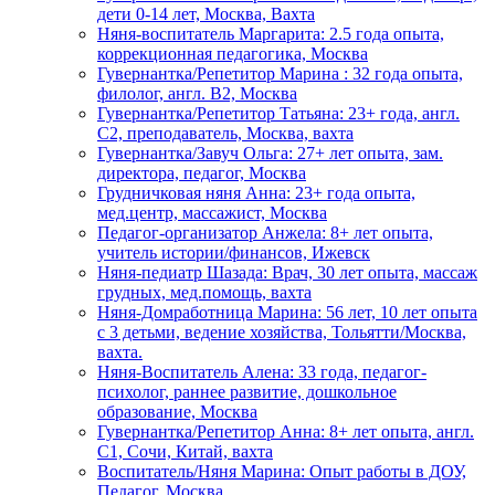
дети 0-14 лет, Москва, Вахта
Няня-воспитатель Маргарита: 2.5 года опыта,
коррекционная педагогика, Москва
Гувернантка/Репетитор Марина : 32 года опыта,
филолог, англ. B2, Москва
Гувернантка/Репетитор Татьяна: 23+ года, англ.
C2, преподаватель, Москва, вахта
Гувернантка/Завуч Ольга: 27+ лет опыта, зам.
директора, педагог, Москва
Грудничковая няня Анна: 23+ года опыта,
мед.центр, массажист, Москва
Педагог-организатор Анжела: 8+ лет опыта,
учитель истории/финансов, Ижевск
Няня-педиатр Шазада: Врач, 30 лет опыта, массаж
грудных, мед.помощь, вахта
Няня-Домработница Марина: 56 лет, 10 лет опыта
с 3 детьми, ведение хозяйства, Тольятти/Москва,
вахта.
Няня-Воспитатель Алена: 33 года, педагог-
психолог, раннее развитие, дошкольное
образование, Москва
Гувернантка/Репетитор Анна: 8+ лет опыта, англ.
C1, Сочи, Китай, вахта
Воспитатель/Няня Марина: Опыт работы в ДОУ,
Педагог, Москва