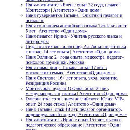
Няня-воспитатель Елена: опыт 32 года, педагог
Монтессори | Агентство «Один дома»
Няня-гувернантка Татьяна - Опытный педагог и
психолог
Няня со знанием английского языка Татьяна: опыт
5 лет | Агентство «Один дома»
Няня-педагог Ирина - Учитель русского языка и
литературы
Педагог-психолог и логопед Альбина: подготовка
к школе, 14 лет опыта | Агентство «Один дома»
Няня Эллина: 2+ года опыта, медсестра, педагог-
психолог, груднички, Москва
Няня-помощница Татьяна: опыт 17 лет в
московских семьях | Агентство «Один дома»
Няня Светлана: 16+ лет опыта, уход, развитие,
Резиденция Росинка
Монтессори-педагог Оксана: опыт 25 лет,
международная практика | Агентство «Один дома»
Гувернантка со знанием английского Юлия: VIP-
опыт, 24 года стажа | Агентство «Один дома»
Няня Татьяна: стаж 18 лет, педагог-организатор,
индивидуальный подход | Агентство «Один дома»
Няня-воспитатель Ирина: опыт 15+ лет, высшее
педагогическое образование | Агентство «Один