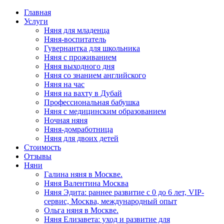
Главная
Услуги
Няня для младенца
Няня-воспитатель
Гувернантка для школьника
Няня с проживанием
Няня выходного дня
Няня со знанием английского
Няня на час
Няня на вахту в Дубай
Профессиональная бабушка
Няня с медицинским образованием
Ночная няня
Няня-домработница
Няня для двоих детей
Стоимость
Отзывы
Няни
Галина няня в Москве.
Няня Валентина Москва
Няня Эдита: раннее развитие с 0 до 6 лет, VIP-
сервис, Москва, международный опыт
Ольга няня в Москве.
Няня Елизавета: уход и развитие для