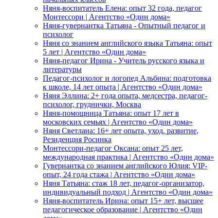
Няня-воспитатель Елена: опыт 32 года, педагог
Монтессори | Агентство «Один дома»
Няня-гувернантка Татьяна - Опытный педагог и
психолог
Няня со знанием английского языка Татьяна: опыт
5 лет | Агентство «Один дома»
Няня-педагог Ирина - Учитель русского языка и
литературы
Педагог-психолог и логопед Альбина: подготовка
к школе, 14 лет опыта | Агентство «Один дома»
Няня Эллина: 2+ года опыта, медсестра, педагог-
психолог, груднички, Москва
Няня-помощница Татьяна: опыт 17 лет в
московских семьях | Агентство «Один дома»
Няня Светлана: 16+ лет опыта, уход, развитие,
Резиденция Росинка
Монтессори-педагог Оксана: опыт 25 лет,
международная практика | Агентство «Один дома»
Гувернантка со знанием английского Юлия: VIP-
опыт, 24 года стажа | Агентство «Один дома»
Няня Татьяна: стаж 18 лет, педагог-организатор,
индивидуальный подход | Агентство «Один дома»
Няня-воспитатель Ирина: опыт 15+ лет, высшее
педагогическое образование | Агентство «Один