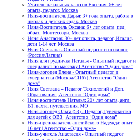
Учитель начальных классов Евгения: 6+ лет
опыта, педагог, Москва
Няня-воспитатель Дарья: 3+ года опыта, работа в
школах и детских садах, Москва
Няня-Воспитатель Оксана: 6+ лет опыта, пед.
образ., Монтессори, Москва
Няня Анастасия: 30+ лет опыта, педагог, Италия,
дети 1-14 лет, Москва
Няня Светлана - Опытный педагог и психолог
(Россия/Латвия)
Няня для грудничка Наталья - Опытный педагог и
специалист по массажу | Агентство "Один дома"
Няня-логопед Елена - Опытный педагог и
гувернантка (Москва/СПб) | Агентство "Один
дома"
Няня Светлана – Педагог Технологий и Доп.
Образования | Агентство "Один дома"
Няня-воспитатель Наталья: 20+ лет опыта, англ.
B1, вахта, путешествия, МО
Няня-логопед Ольга (53) - Педагог, Гувернантка
для детей с ОВЗ | Агентство "Один дома"
Няня-преподаватель английского Надежда: опыт
16 лет | Агентство «Один дома»
Няня-учитель Анастасия - Опытный педагог
начальных классов