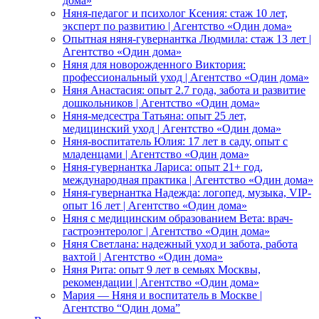
дома»
Няня-педагог и психолог Ксения: стаж 10 лет,
эксперт по развитию | Агентство «Один дома»
Опытная няня-гувернантка Людмила: стаж 13 лет |
Агентство «Один дома»
Няня для новорожденного Виктория:
профессиональный уход | Агентство «Один дома»
Няня Анастасия: опыт 2.7 года, забота и развитие
дошкольников | Агентство «Один дома»
Няня-медсестра Татьяна: опыт 25 лет,
медицинский уход | Агентство «Один дома»
Няня-воспитатель Юлия: 17 лет в саду, опыт с
младенцами | Агентство «Один дома»
Няня-гувернантка Лариса: опыт 21+ год,
международная практика | Агентство «Один дома»
Няня-гувернантка Надежда: логопед, музыка, VIP-
опыт 16 лет | Агентство «Один дома»
Няня с медицинским образованием Вета: врач-
гастроэнтеролог | Агентство «Один дома»
Няня Светлана: надежный уход и забота, работа
вахтой | Агентство «Один дома»
Няня Рита: опыт 9 лет в семьях Москвы,
рекомендации | Агентство «Один дома»
Мария — Няня и воспитатель в Москве |
Агентство “Один дома”