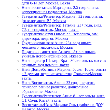
дети 0-14 лет, Москва, Вахта
Няня-воспитатель Маргарита: 2.5 года опыта,
коррекционная педагогика, Москва
Гувернантка/Репетитор Марина : 32 года опыта,
филолог, англ. B2, Москва
Гувернантка/Репетитор Татьяна: 23+ года, англ.
C2, преподаватель, Москва, вахта
Гувернантка/Завуч Ольга: 27+ лет опыта, зам.
директора, педагог, Москва
Грудничковая няня Анна: 23+ года опыта,
мед.центр, массажист, Москва
Педагог-организатор Анжела: 8+ лет опыта,
учитель истории/финансов, Ижевск
Няня-педиатр Шазада: Врач, 30 лет опыта, массаж
грудных, мед.помощь, вахта
Няня-Домработница Марина: 56 лет, 10 лет опыта
с 3 детьми, ведение хозяйства, Тольятти/Москва,
вахта.
Няня-Воспитатель Алена: 33 года, педагог-
психолог, раннее развитие, дошкольное
образование, Москва
Гувернантка/Репетитор Анна: 8+ лет опыта, англ.
C1, Сочи, Китай, вахта
Воспитатель/Няня Марина: Опыт работы в ДОУ,
Педагог, Москва