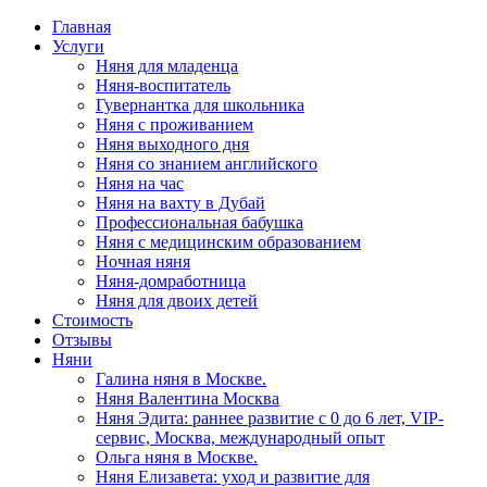
Главная
Услуги
Няня для младенца
Няня-воспитатель
Гувернантка для школьника
Няня с проживанием
Няня выходного дня
Няня со знанием английского
Няня на час
Няня на вахту в Дубай
Профессиональная бабушка
Няня с медицинским образованием
Ночная няня
Няня-домработница
Няня для двоих детей
Стоимость
Отзывы
Няни
Галина няня в Москве.
Няня Валентина Москва
Няня Эдита: раннее развитие с 0 до 6 лет, VIP-
сервис, Москва, международный опыт
Ольга няня в Москве.
Няня Елизавета: уход и развитие для