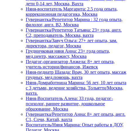
дети 0-14 лет, Москва, Вахта
Няня-воспитатель Маргарита: 2.5 года опыта,
коррекционная педагогика, Москва
Гувернантка/Репетитор Марина : 32 года опыта,
филолог, англ. B2, Москва
Гувернантка/Репетитор Татьяна: 23+ года, англ.
C2, преподаватель, Москва, вахта
Гувернантка/Завуч Ольга: 27+ лет опыта, зам.
директора, педагог, Москва
Грудничковая няня Анна: 23+ года опыта,
мед.центр, массажист, Москва
Педагог-организатор Анжела: 8+ лет опыта,
учитель истории/финансов, Ижевск
Няня-педиатр Шазада: Врач, 30 лет опыта, массаж
грудных, мед.помощь, вахта
Няня-Домработница Марина: 56 лет, 10 лет опыта
с 3 детьми, ведение хозяйства, Тольятти/Москва,
вахта.
Няня-Воспитатель Алена: 33 года, педагог-
психолог, раннее развитие, дошкольное
образование, Москва
Гувернантка/Репетитор Анна: 8+ лет опыта, англ.
C1, Сочи, Китай, вахта
Воспитатель/Няня Марина: Опыт работы в ДОУ,
Педагог, Москва