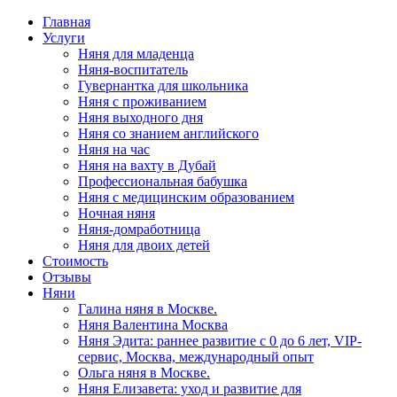
Главная
Услуги
Няня для младенца
Няня-воспитатель
Гувернантка для школьника
Няня с проживанием
Няня выходного дня
Няня со знанием английского
Няня на час
Няня на вахту в Дубай
Профессиональная бабушка
Няня с медицинским образованием
Ночная няня
Няня-домработница
Няня для двоих детей
Стоимость
Отзывы
Няни
Галина няня в Москве.
Няня Валентина Москва
Няня Эдита: раннее развитие с 0 до 6 лет, VIP-
сервис, Москва, международный опыт
Ольга няня в Москве.
Няня Елизавета: уход и развитие для