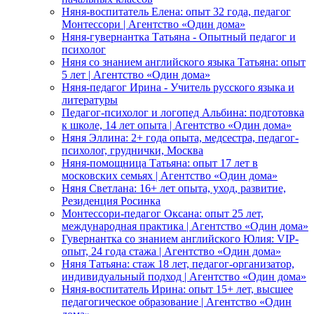
Няня-воспитатель Елена: опыт 32 года, педагог
Монтессори | Агентство «Один дома»
Няня-гувернантка Татьяна - Опытный педагог и
психолог
Няня со знанием английского языка Татьяна: опыт
5 лет | Агентство «Один дома»
Няня-педагог Ирина - Учитель русского языка и
литературы
Педагог-психолог и логопед Альбина: подготовка
к школе, 14 лет опыта | Агентство «Один дома»
Няня Эллина: 2+ года опыта, медсестра, педагог-
психолог, груднички, Москва
Няня-помощница Татьяна: опыт 17 лет в
московских семьях | Агентство «Один дома»
Няня Светлана: 16+ лет опыта, уход, развитие,
Резиденция Росинка
Монтессори-педагог Оксана: опыт 25 лет,
международная практика | Агентство «Один дома»
Гувернантка со знанием английского Юлия: VIP-
опыт, 24 года стажа | Агентство «Один дома»
Няня Татьяна: стаж 18 лет, педагог-организатор,
индивидуальный подход | Агентство «Один дома»
Няня-воспитатель Ирина: опыт 15+ лет, высшее
педагогическое образование | Агентство «Один