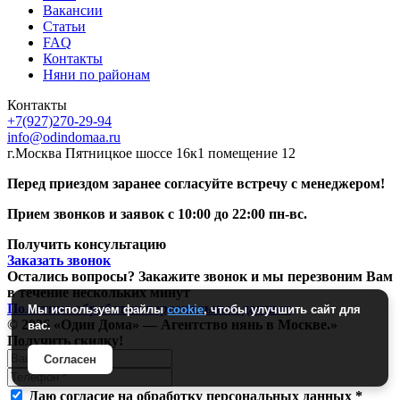
Вакансии
Статьи
FAQ
Контакты
Няни по районам
Контакты
+7(927)270-29-94
info@odindomaa.ru
г.Москва Пятницкое шоссе 16к1 помещение 12
Перед приездом заранее cогласуйте встречу с менеджером!
Прием звонков и заявок с 10:00 до 22:00 пн-вс.
Получить консультацию
Заказать звонок
Остались вопросы? Закажите звонок и мы перезвоним Вам
в течение нескольких минут
Политика обработки персональных данных
Мы используем файлы
cookie
, чтобы улучшить сайт для
© 2026 «Один Дома» — Агентство нянь в Москве.»
вас.
Получить скидку!
Согласен
Даю согласие на обработку персональных данных *