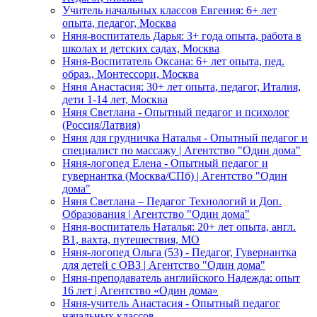
Учитель начальных классов Евгения: 6+ лет
опыта, педагог, Москва
Няня-воспитатель Дарья: 3+ года опыта, работа в
школах и детских садах, Москва
Няня-Воспитатель Оксана: 6+ лет опыта, пед.
образ., Монтессори, Москва
Няня Анастасия: 30+ лет опыта, педагог, Италия,
дети 1-14 лет, Москва
Няня Светлана - Опытный педагог и психолог
(Россия/Латвия)
Няня для грудничка Наталья - Опытный педагог и
специалист по массажу | Агентство "Один дома"
Няня-логопед Елена - Опытный педагог и
гувернантка (Москва/СПб) | Агентство "Один
дома"
Няня Светлана – Педагог Технологий и Доп.
Образования | Агентство "Один дома"
Няня-воспитатель Наталья: 20+ лет опыта, англ.
B1, вахта, путешествия, МО
Няня-логопед Ольга (53) - Педагог, Гувернантка
для детей с ОВЗ | Агентство "Один дома"
Няня-преподаватель английского Надежда: опыт
16 лет | Агентство «Один дома»
Няня-учитель Анастасия - Опытный педагог
начальных классов