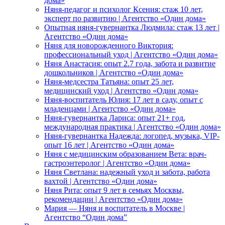
дома»
Няня-педагог и психолог Ксения: стаж 10 лет,
эксперт по развитию | Агентство «Один дома»
Опытная няня-гувернантка Людмила: стаж 13 лет |
Агентство «Один дома»
Няня для новорожденного Виктория:
профессиональный уход | Агентство «Один дома»
Няня Анастасия: опыт 2.7 года, забота и развитие
дошкольников | Агентство «Один дома»
Няня-медсестра Татьяна: опыт 25 лет,
медицинский уход | Агентство «Один дома»
Няня-воспитатель Юлия: 17 лет в саду, опыт с
младенцами | Агентство «Один дома»
Няня-гувернантка Лариса: опыт 21+ год,
международная практика | Агентство «Один дома»
Няня-гувернантка Надежда: логопед, музыка, VIP-
опыт 16 лет | Агентство «Один дома»
Няня с медицинским образованием Вета: врач-
гастроэнтеролог | Агентство «Один дома»
Няня Светлана: надежный уход и забота, работа
вахтой | Агентство «Один дома»
Няня Рита: опыт 9 лет в семьях Москвы,
рекомендации | Агентство «Один дома»
Мария — Няня и воспитатель в Москве |
Агентство “Один дома”