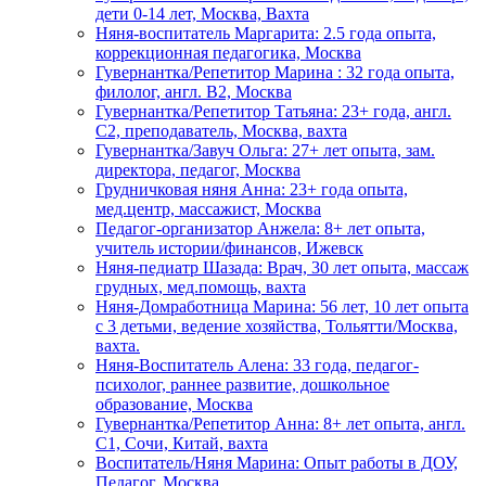
дети 0-14 лет, Москва, Вахта
Няня-воспитатель Маргарита: 2.5 года опыта,
коррекционная педагогика, Москва
Гувернантка/Репетитор Марина : 32 года опыта,
филолог, англ. B2, Москва
Гувернантка/Репетитор Татьяна: 23+ года, англ.
C2, преподаватель, Москва, вахта
Гувернантка/Завуч Ольга: 27+ лет опыта, зам.
директора, педагог, Москва
Грудничковая няня Анна: 23+ года опыта,
мед.центр, массажист, Москва
Педагог-организатор Анжела: 8+ лет опыта,
учитель истории/финансов, Ижевск
Няня-педиатр Шазада: Врач, 30 лет опыта, массаж
грудных, мед.помощь, вахта
Няня-Домработница Марина: 56 лет, 10 лет опыта
с 3 детьми, ведение хозяйства, Тольятти/Москва,
вахта.
Няня-Воспитатель Алена: 33 года, педагог-
психолог, раннее развитие, дошкольное
образование, Москва
Гувернантка/Репетитор Анна: 8+ лет опыта, англ.
C1, Сочи, Китай, вахта
Воспитатель/Няня Марина: Опыт работы в ДОУ,
Педагог, Москва