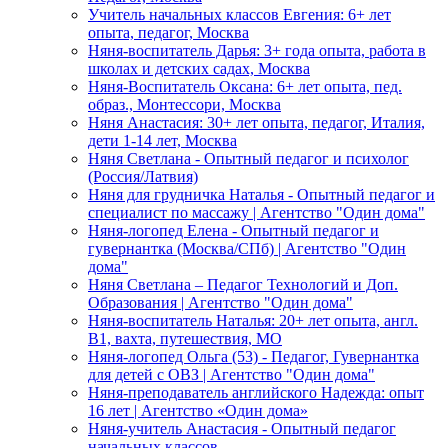
Учитель начальных классов Евгения: 6+ лет
опыта, педагог, Москва
Няня-воспитатель Дарья: 3+ года опыта, работа в
школах и детских садах, Москва
Няня-Воспитатель Оксана: 6+ лет опыта, пед.
образ., Монтессори, Москва
Няня Анастасия: 30+ лет опыта, педагог, Италия,
дети 1-14 лет, Москва
Няня Светлана - Опытный педагог и психолог
(Россия/Латвия)
Няня для грудничка Наталья - Опытный педагог и
специалист по массажу | Агентство "Один дома"
Няня-логопед Елена - Опытный педагог и
гувернантка (Москва/СПб) | Агентство "Один
дома"
Няня Светлана – Педагог Технологий и Доп.
Образования | Агентство "Один дома"
Няня-воспитатель Наталья: 20+ лет опыта, англ.
B1, вахта, путешествия, МО
Няня-логопед Ольга (53) - Педагог, Гувернантка
для детей с ОВЗ | Агентство "Один дома"
Няня-преподаватель английского Надежда: опыт
16 лет | Агентство «Один дома»
Няня-учитель Анастасия - Опытный педагог
начальных классов