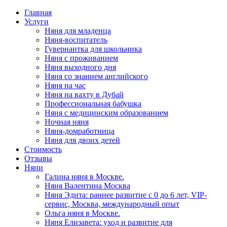
Главная
Услуги
Няня для младенца
Няня-воспитатель
Гувернантка для школьника
Няня с проживанием
Няня выходного дня
Няня со знанием английского
Няня на час
Няня на вахту в Дубай
Профессиональная бабушка
Няня с медицинским образованием
Ночная няня
Няня-домработница
Няня для двоих детей
Стоимость
Отзывы
Няни
Галина няня в Москве.
Няня Валентина Москва
Няня Эдита: раннее развитие с 0 до 6 лет, VIP-
сервис, Москва, международный опыт
Ольга няня в Москве.
Няня Елизавета: уход и развитие для