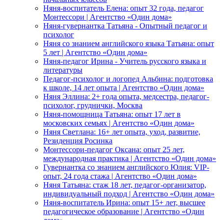
Няня-воспитатель Елена: опыт 32 года, педагог
Монтессори | Агентство «Один дома»
Няня-гувернантка Татьяна - Опытный педагог и
психолог
Няня со знанием английского языка Татьяна: опыт
5 лет | Агентство «Один дома»
Няня-педагог Ирина - Учитель русского языка и
литературы
Педагог-психолог и логопед Альбина: подготовка
к школе, 14 лет опыта | Агентство «Один дома»
Няня Эллина: 2+ года опыта, медсестра, педагог-
психолог, груднички, Москва
Няня-помощница Татьяна: опыт 17 лет в
московских семьях | Агентство «Один дома»
Няня Светлана: 16+ лет опыта, уход, развитие,
Резиденция Росинка
Монтессори-педагог Оксана: опыт 25 лет,
международная практика | Агентство «Один дома»
Гувернантка со знанием английского Юлия: VIP-
опыт, 24 года стажа | Агентство «Один дома»
Няня Татьяна: стаж 18 лет, педагог-организатор,
индивидуальный подход | Агентство «Один дома»
Няня-воспитатель Ирина: опыт 15+ лет, высшее
педагогическое образование | Агентство «Один