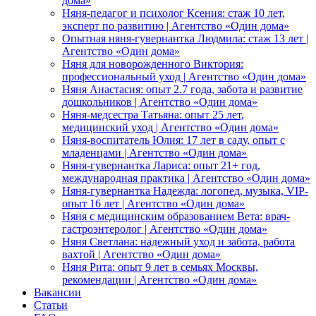
дома»
Няня-педагог и психолог Ксения: стаж 10 лет,
эксперт по развитию | Агентство «Один дома»
Опытная няня-гувернантка Людмила: стаж 13 лет |
Агентство «Один дома»
Няня для новорожденного Виктория:
профессиональный уход | Агентство «Один дома»
Няня Анастасия: опыт 2.7 года, забота и развитие
дошкольников | Агентство «Один дома»
Няня-медсестра Татьяна: опыт 25 лет,
медицинский уход | Агентство «Один дома»
Няня-воспитатель Юлия: 17 лет в саду, опыт с
младенцами | Агентство «Один дома»
Няня-гувернантка Лариса: опыт 21+ год,
международная практика | Агентство «Один дома»
Няня-гувернантка Надежда: логопед, музыка, VIP-
опыт 16 лет | Агентство «Один дома»
Няня с медицинским образованием Вета: врач-
гастроэнтеролог | Агентство «Один дома»
Няня Светлана: надежный уход и забота, работа
вахтой | Агентство «Один дома»
Няня Рита: опыт 9 лет в семьях Москвы,
рекомендации | Агентство «Один дома»
Вакансии
Статьи