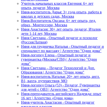
Учитель начальных классов Евгения: 6+ лет
опыта, педагог, Москва
Няня-воспитатель Дарья: 3+ года опыта, работа в
школах и детских садах, Москва
Няня-Воспитатель Оксана: 6+ лет опыта, пед.
образ., Монтессори, Москва
Няня Анастасия: 30+ лет опыта, педагог, Италия,
дети 1-14 лет, Москва
Няня Светлана - Опытный педагог и психолог
(Россия/Латвия)
Няня для грудничка Наталья - Опытный педагог и
специалист по массажу | Агентство "Один дома"
Няня-логопед Елена - Опытный педагог и
гувернантка (Москва/СПб) | Агентство "Один
дома"
Няня Светлана – Педагог Технологий и Доп.
Образования | Агентство "Один дома"
Няня-воспитатель Наталья: 20+ лет опыта, англ.
B1, вахта, путешествия, МО
Няня-логопед Ольга (53) - Педагог, Гувернантка
для детей с ОВЗ | Агентство "Один дома"
Няня-преподаватель английского Надежда: опыт
16 лет | Агентство «Один дома»
Няня-учитель Анастасия - Опытный педагог
начальных классов