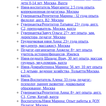
дети 0-14 лет, Москва, Вахта
Няня-воспитатель Маргарита: 2.5 года опыта,
коррекционная педагогика, Москва
Гувернантка/Репетитор Марина : 32 года опыта,
филолог, англ. B2, Москва
Гувернантка/Репетитор Татьяна: 23+ года, англ.
C2, преподаватель, Москва, вахта
Гувернантка/Завуч Ольга: 27+ лет опыта, зам.
директора, педагог, Москва
Грудничковая няня Анна: 23+ года опыта,
мед.центр, массажист, Москва
Педагог-организатор Анжела: 8+ лет опыта,
учитель истории/финансов, Ижевск
Няня-педиатр Шазада: Врач, 30 лет опыта, массаж
грудных, мед.помощь, вахта
Няня-Домработница Марина: 56 лет, 10 лет опыта
с 3 детьми, ведение хозяйства, Тольятти/Москва,
вахта.
Няня-Воспитатель Алена: 33 года, педагог-
психолог, раннее развитие, дошкольное
образование, Москва
Гувернантка/Репетитор Анна: 8+ лет опыта, англ.
C1, Сочи, Китай, вахта
Воспитатель/Няня Марина: Опыт работы в ДОУ,
Педагог, Москва