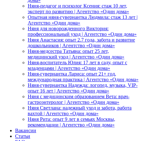
дома»
Няня-педагог и психолог Ксения: стаж 10 лет,
эксперт по развитию | Агентство «Один дома»
Опытная няня-гувернантка Людмила: стаж 13 лет |
Агентство «Один дома»
Няня для новорожденного Виктория:
профессиональный уход | Агентство «Один дома»
Няня Анастасия: опыт 2.7 года, забота и развитие
дошкольников | Агентство «Один дома»
Няня-медсестра Татьяна: опыт 25 лет,
медицинский уход | Агентство «Один дома»
Няня-воспитатель Юлия: 17 лет в саду, опыт с
младенцами | Агентство «Один дома»
Няня-гувернантка Лариса: опыт 21+ год,
международная практика | Агентство «Один дома»
Няня-гувернантка Надежда: логопед, музыка, VIP-
опыт 16 лет | Агентство «Один дома»
Няня с медицинским образованием Вета: врач-
гастроэнтеролог | Агентство «Один дома»
Няня Светлана: надежный уход и забота, работа
вахтой | Агентство «Один дома»
Няня Рита: опыт 9 лет в семьях Москвы,
рекомендации | Агентство «Один дома»
Вакансии
Статьи