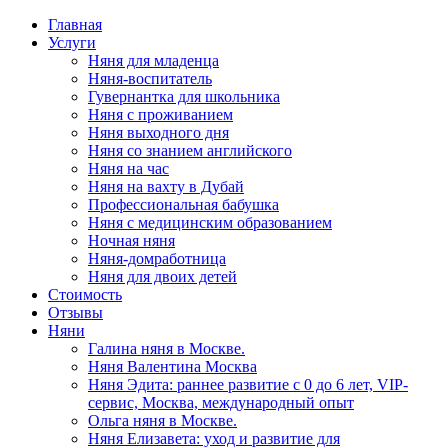
Главная
Услуги
Няня для младенца
Няня-воспитатель
Гувернантка для школьника
Няня с проживанием
Няня выходного дня
Няня со знанием английского
Няня на час
Няня на вахту в Дубай
Профессиональная бабушка
Няня с медицинским образованием
Ночная няня
Няня-домработница
Няня для двоих детей
Стоимость
Отзывы
Няни
Галина няня в Москве.
Няня Валентина Москва
Няня Эдита: раннее развитие с 0 до 6 лет, VIP-
сервис, Москва, международный опыт
Ольга няня в Москве.
Няня Елизавета: уход и развитие для