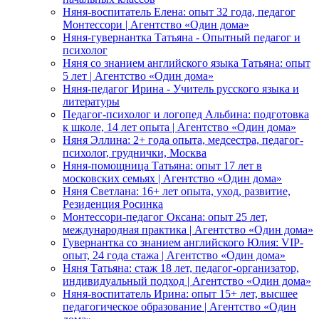
Няня-воспитатель Елена: опыт 32 года, педагог
Монтессори | Агентство «Один дома»
Няня-гувернантка Татьяна - Опытный педагог и
психолог
Няня со знанием английского языка Татьяна: опыт
5 лет | Агентство «Один дома»
Няня-педагог Ирина - Учитель русского языка и
литературы
Педагог-психолог и логопед Альбина: подготовка
к школе, 14 лет опыта | Агентство «Один дома»
Няня Эллина: 2+ года опыта, медсестра, педагог-
психолог, груднички, Москва
Няня-помощница Татьяна: опыт 17 лет в
московских семьях | Агентство «Один дома»
Няня Светлана: 16+ лет опыта, уход, развитие,
Резиденция Росинка
Монтессори-педагог Оксана: опыт 25 лет,
международная практика | Агентство «Один дома»
Гувернантка со знанием английского Юлия: VIP-
опыт, 24 года стажа | Агентство «Один дома»
Няня Татьяна: стаж 18 лет, педагог-организатор,
индивидуальный подход | Агентство «Один дома»
Няня-воспитатель Ирина: опыт 15+ лет, высшее
педагогическое образование | Агентство «Один