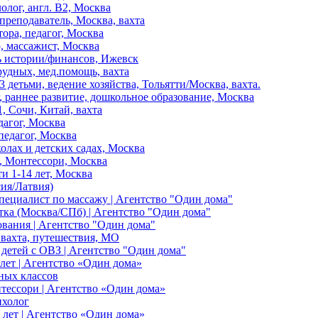
олог, англ. B2, Москва
 преподаватель, Москва, вахта
тора, педагог, Москва
р, массажист, Москва
ь истории/финансов, Ижевск
рудных, мед.помощь, вахта
 детьми, ведение хозяйства, Тольятти/Москва, вахта.
, раннее развитие, дошкольное образование, Москва
, Сочи, Китай, вахта
дагог, Москва
педагог, Москва
колах и детских садах, Москва
., Монтессори, Москва
ти 1-14 лет, Москва
ия/Латвия)
пециалист по массажу | Агентство "Один дома"
тка (Москва/СПб) | Агентство "Один дома"
ования | Агентство "Один дома"
, вахта, путешествия, МО
я детей с ОВЗ | Агентство "Один дома"
лет | Агентство «Один дома»
ных классов
нтессори | Агентство «Один дома»
ихолог
 лет | Агентство «Один дома»