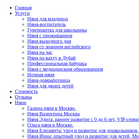
Главная
Услуги
Няня для младенца
Няня-воспитатель
Гувернантка для школьника
Няня с проживанием
Няня выходного дня
Няня со знанием английского
Няня на час
Няня на вахту в Дубай
Профессиональная бабушка
Няня с медицинским образованием
Ночная няня
Няня-домработница
Няня для двоих детей
Стоимость
Отзывы
Няни
Галина няня в Москве.
Няня Валентина Москва
Няня Эдита: раннее развитие с 0 до 6 лет, VIP-сер
Ольга няня в Москве.
Няня Елизавета: уход и развитие для дошкольников
Няня Инна: опытный уход и развитие для детей, Мо