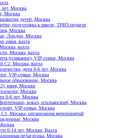
ахта
 лет, Москва
т, Москва
 развитие детей, Москва
витие, подготовка к школе, ТРИЗ-педагог
ория, Москва
ые, Лондон, Москва
р, няня, вахта
 Москва, вахта
сти, Москва, вахта
орта (плавание), VIP-семьи, Москва
й C2, Москва, вахта
ворчество, дети 0-6 лет, Москва
лог, VIP-семьи, Москва
льное образование, Москва
2), няня, Москва
-психолог, Москва
ти 0-6 лет, Москва
фортепиано, вокал, итальянский, Москва
 спорт, VIP-семьи, Москва
л. C1, Москва, организация мероприятий
рожденные, Москва
 Москва
ети 0-14 лет, Москва, Вахта
екционная педагогика, Москва