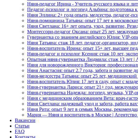
Няня-педагог Ирина - Учитель русского языка и ли
Педагог-психолог и логопед Альбина: подготовка к
Няня Эллина: 2+ года опыта, медсестра, педагог-пс
Няня-помощница Татьяна: опыт 17 лет в московских
Няня Светлана: 16+ лет опыта, уход, развитие, Рез
Монтессори-педагог Оксана: опыт 25 лет, междунар
Гувернантка со знанием английского Юлия: VIP-опы
Няня Татьяна: стаж 18 лет, педагог-организатор, 
Няня-воспитатель Ирина: опыт 15+ лет, высшее пед
Няня-педагог и психолог Ксения: стаж 10 лет, эксп
Опытная няня-гувернантка Людмила: стаж 13 лет |
Няня для новорожденного Виктория: профессионал
Няня Анастасия: опыт 2.7 года, забота и развитие 
Няня-медсестра Татьяна: опыт 25 лет, медицинский
Няня-воспитатель Юлия: 17 лет в саду, опыт с мла
Няня-гувернантка Лариса: опыт 21+ год, междунаро
Няня-гувернантка Надежда: логопед, музыка, VIP-о
Няня с медицинским образованием Вета: врач-гастр
Няня Светлана: надежный уход и забота, работа ва
Няня Рита: опыт 9 лет в семьях Москвы, рекоменда
Мария — Няня и воспитатель в Москве | Агентство
Вакансии
Статьи
FAQ
Контакты