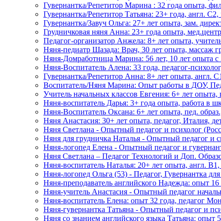
Гувернантка/Репетитор Марина : 32 года опыта, фил
Гувернантка/Репетитор Татьяна: 23+ года, англ. C2,
Гувернантка/Завуч Ольга: 27+ лет опыта, зам. дирек
Грудничковая няня Анна: 23+ года опыта, мед.цент
Педагог-организатор Анжела: 8+ лет опыта, учител
Няня-педиатр Шазада: Врач, 30 лет опыта, массаж г
Няня-Домработница Марина: 56 лет, 10 лет опыта с 3
Няня-Воспитатель Алена: 33 года, педагог-психолог
Гувернантка/Репетитор Анна: 8+ лет опыта, англ. C1
Воспитатель/Няня Марина: Опыт работы в ДОУ, Пе
Учитель начальных классов Евгения: 6+ лет опыта, 
Няня-воспитатель Дарья: 3+ года опыта, работа в ш
Няня-Воспитатель Оксана: 6+ лет опыта, пед. образ
Няня Анастасия: 30+ лет опыта, педагог, Италия, де
Няня Светлана - Опытный педагог и психолог (Росс
Няня для грудничка Наталья - Опытный педагог и с
Няня-логопед Елена - Опытный педагог и гувернан
Няня Светлана – Педагог Технологий и Доп. Образ
Няня-воспитатель Наталья: 20+ лет опыта, англ. B1
Няня-логопед Ольга (53) - Педагог, Гувернантка дл
Няня-преподаватель английского Надежда: опыт 16 
Няня-учитель Анастасия - Опытный педагог началь
Няня-воспитатель Елена: опыт 32 года, педагог Мо
Няня-гувернантка Татьяна - Опытный педагог и пс
Няня со знанием английского языка Татьяна: опыт 5