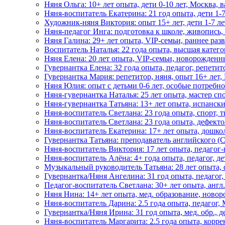
Няня Ольга: 10+ лет опыта, дети 0-10 лет, Москва, в
Няня-воспитатель Екатерина: 21 год опыта, дети 1-7
Художник-няня Виктория: опыт 15+ лет, дети 1-7 ле
Няня-педагог Инга: подготовка к школе, живопись,
Няня Галина: 29+ лет опыта, VIP-семьи, раннее раз
Воспитатель Наталья: 22 года опыта, высшая катег
Няня Елена: 20 лет опыта, VIP-семьи, новорожденн
Гувернантка Елена: 32 года опыта, педагог, репетито
Гувернантка Мария: репетитор, няня, опыт 16+ лет,
Няня Юлия: опыт с детьми 0-6 лет, особые потребно
Няня-гувернантка Наталья: 25 лет опыта, мастер сп
Няня-гувернантка Татьяна: 13+ лет опыта, испански
Няня-воспитатель Светлана: 23 года опыта, спорт, т
Няня-воспитатель Светлана: 23 года опыта, дефекто
Няня-воспитатель Екатерина: 17+ лет опыта, дошко
Гувернантка Татьяна: преподаватель английского (C
Няня-воспитатель Виктория: 17 лет опыта, педагог
Няня-воспитатель Алёна: 4+ года опыта, педагог, де
Музыкальный руководитель Татьяна: 28 лет опыта, 
Гувернантка/Няня Ангелина: 31 год опыта, педагог,
Педагог-воспитатель Светлана: 30+ лет опыта, анг
Няня Нина: 14+ лет опыта, мед. образование, ново
Няня-воспитатель Дарина: 2.5 года опыта, педагог,
Гувернантка/Няня Ирина: 31 год опыта, мед. обр., д
Няня-воспитатель Маргарита: 2.5 года опыта, корр