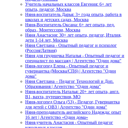
Учитель начальных классов Евгения: 6+ лет
опыта, педагог, Москва
Няня-воспитатель Дарья: 3+ года опыта, работа в
школах и детских садах, Москва
Няня-Воспитатель Оксана: 6+ лет опыта, пед.
образ., Монтессори, Москва
Няня Анастасия: 30+ лет опыта, педагог, Италия,
дети 1-14 лет, Москва
Няня Светлана - Опытный педагог и психолог
(Россия/Латвия)
Няня для грудничка Наталья - Опытный педагог и
специалист по массажу | Агентство "Один дома"
Няня-логопед Елена - Опытный педагог и
гувернантка (Москва/СПб) | Агентство "Один
дома"
Няня Светлана – Педагог Технологий и Доп.
Образования | Агентство "Один дома"
Няня-воспитатель Наталья: 20+ лет опыта, англ.
B1, вахта, путешествия, МО
Няня-логопед Ольга (53) - Педагог, Гувернантка
для детей с ОВЗ | Агентство "Один дома"
Няня-преподаватель английского Надежда: опыт
16 лет | Агентство «Один дома»
Няня-учитель Анастасия - Опытный педагог
начальных классов