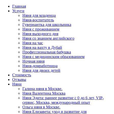
Главная
Услуги
Няня для младенца
Няня-воспитатель
Гувернантка для школьника
Няня с проживанием
Няня выходного дня
Няня со знанием английского
Няня на час
Няня на вахту в Дубай
Профессиональная бабушка
Няня с медицинским образованием
Ночная няня
Няня-домработница
Няня для двоих детей
Стоимость
Отзывы
Няни
Галина няня в Москве.
Няня Валентина Москва
Няня Эдита: раннее развитие с 0 до 6 лет, VIP-
сервис, Москва, международный опыт
Ольга няня в Москве.
Няня Елизавета: уход и развитие для