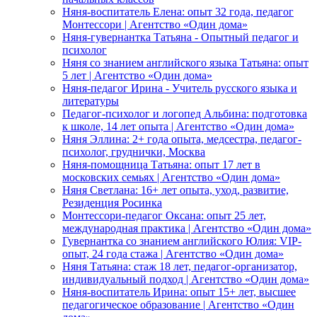
Няня-воспитатель Елена: опыт 32 года, педагог
Монтессори | Агентство «Один дома»
Няня-гувернантка Татьяна - Опытный педагог и
психолог
Няня со знанием английского языка Татьяна: опыт
5 лет | Агентство «Один дома»
Няня-педагог Ирина - Учитель русского языка и
литературы
Педагог-психолог и логопед Альбина: подготовка
к школе, 14 лет опыта | Агентство «Один дома»
Няня Эллина: 2+ года опыта, медсестра, педагог-
психолог, груднички, Москва
Няня-помощница Татьяна: опыт 17 лет в
московских семьях | Агентство «Один дома»
Няня Светлана: 16+ лет опыта, уход, развитие,
Резиденция Росинка
Монтессори-педагог Оксана: опыт 25 лет,
международная практика | Агентство «Один дома»
Гувернантка со знанием английского Юлия: VIP-
опыт, 24 года стажа | Агентство «Один дома»
Няня Татьяна: стаж 18 лет, педагог-организатор,
индивидуальный подход | Агентство «Один дома»
Няня-воспитатель Ирина: опыт 15+ лет, высшее
педагогическое образование | Агентство «Один