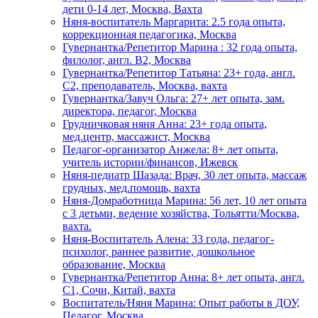
дети 0-14 лет, Москва, Вахта
Няня-воспитатель Маргарита: 2.5 года опыта,
коррекционная педагогика, Москва
Гувернантка/Репетитор Марина : 32 года опыта,
филолог, англ. B2, Москва
Гувернантка/Репетитор Татьяна: 23+ года, англ.
C2, преподаватель, Москва, вахта
Гувернантка/Завуч Ольга: 27+ лет опыта, зам.
директора, педагог, Москва
Грудничковая няня Анна: 23+ года опыта,
мед.центр, массажист, Москва
Педагог-организатор Анжела: 8+ лет опыта,
учитель истории/финансов, Ижевск
Няня-педиатр Шазада: Врач, 30 лет опыта, массаж
грудных, мед.помощь, вахта
Няня-Домработница Марина: 56 лет, 10 лет опыта
с 3 детьми, ведение хозяйства, Тольятти/Москва,
вахта.
Няня-Воспитатель Алена: 33 года, педагог-
психолог, раннее развитие, дошкольное
образование, Москва
Гувернантка/Репетитор Анна: 8+ лет опыта, англ.
C1, Сочи, Китай, вахта
Воспитатель/Няня Марина: Опыт работы в ДОУ,
Педагог, Москва