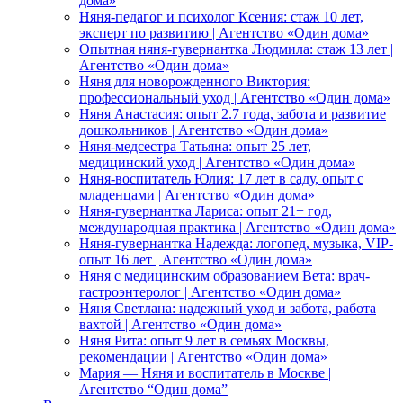
дома»
Няня-педагог и психолог Ксения: стаж 10 лет,
эксперт по развитию | Агентство «Один дома»
Опытная няня-гувернантка Людмила: стаж 13 лет |
Агентство «Один дома»
Няня для новорожденного Виктория:
профессиональный уход | Агентство «Один дома»
Няня Анастасия: опыт 2.7 года, забота и развитие
дошкольников | Агентство «Один дома»
Няня-медсестра Татьяна: опыт 25 лет,
медицинский уход | Агентство «Один дома»
Няня-воспитатель Юлия: 17 лет в саду, опыт с
младенцами | Агентство «Один дома»
Няня-гувернантка Лариса: опыт 21+ год,
международная практика | Агентство «Один дома»
Няня-гувернантка Надежда: логопед, музыка, VIP-
опыт 16 лет | Агентство «Один дома»
Няня с медицинским образованием Вета: врач-
гастроэнтеролог | Агентство «Один дома»
Няня Светлана: надежный уход и забота, работа
вахтой | Агентство «Один дома»
Няня Рита: опыт 9 лет в семьях Москвы,
рекомендации | Агентство «Один дома»
Мария — Няня и воспитатель в Москве |
Агентство “Один дома”